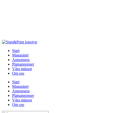
Hoppa
till
innehåll
Start
Magasinet
Annonsera
Platsannonser
Våra mässor
Om oss
Start
Magasinet
Annonsera
Platsannonser
Våra mässor
Om oss
Sök