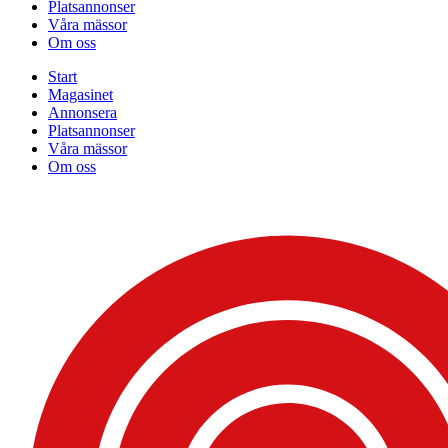
Platsannonser
Våra mässor
Om oss
Start
Magasinet
Annonsera
Platsannonser
Våra mässor
Om oss