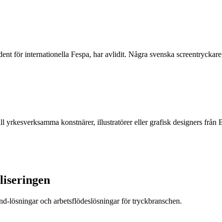
ent för internationella Fespa, har avlidit. Några svenska screentrycka
ll yrkesverksamma konstnärer, illustratörer eller grafisk designers f
liseringen
nd-lösningar och arbetsflödeslösningar för tryckbranschen.