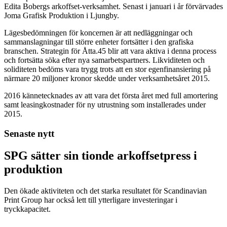
Edita Bobergs arkoffset-verksamhet. Senast i januari i år förvärvades
Joma Grafisk Produktion i Ljungby.
Lägesbedömningen för koncernen är att nedläggningar och
sammanslagningar till större enheter fortsätter i den grafiska
branschen. Strategin för Åtta.45 blir att vara aktiva i denna process
och fortsätta söka efter nya samarbetspartners. Likviditeten och
soliditeten bedöms vara trygg trots att en stor egenfinansiering på
närmare 20 miljoner kronor skedde under verksamhetsåret 2015.
2016 kännetecknades av att vara det första året med full amortering
samt leasingkostnader för ny utrustning som installerades under
2015.
Senaste nytt
SPG sätter sin tionde arkoffsetpress i
produktion
Den ökade aktiviteten och det starka resultatet för Scandinavian
Print Group har också lett till ytterligare investeringar i
tryckkapacitet.