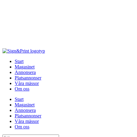
Hoppa
till
innehåll
Start
Magasinet
Annonsera
Platsannonser
Våra mässor
Om oss
Start
Magasinet
Annonsera
Platsannonser
Våra mässor
Om oss
Sök