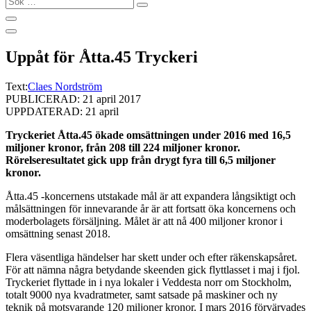
…
Uppåt för Åtta.45 Tryckeri
Text:
Claes Nordström
PUBLICERAD: 21 april 2017
UPPDATERAD: 21 april
Tryckeriet Åtta.45 ökade omsättningen under 2016 med 16,5
miljoner kronor, från 208 till 224 miljoner kronor.
Rörelseresultatet gick upp från drygt fyra till 6,5 miljoner
kronor.
Åtta.45 -koncernens utstakade mål är att expandera långsiktigt och
målsättningen för innevarande år är att fortsatt öka koncernens och
moderbolagets försäljning. Målet är att nå 400 miljoner kronor i
omsättning senast 2018.
Flera väsentliga händelser har skett under och efter räkenskapsåret.
För att nämna några betydande skeenden gick flyttlasset i maj i fjol.
Tryckeriet flyttade in i nya lokaler i Veddesta norr om Stockholm,
totalt 9000 nya kvadratmeter, samt satsade på maskiner och ny
teknik på motsvarande 120 miljoner kronor. I mars 2016 förvärvades