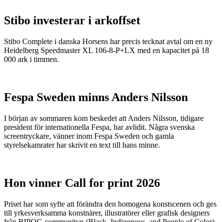
Stibo investerar i arkoffset
Stibo Complete i danska Horsens har precis tecknat avtal om en ny
Heidelberg Speedmaster XL 106-8-P+LX med en kapacitet på 18
000 ark i timmen.
Fespa Sweden minns Anders Nilsson
I början av sommaren kom beskedet att Anders Nilsson, tidigare
president för internationella Fespa, har avlidit. Några svenska
screentryckare, vänner inom Fespa Sweden och gamla
styrelsekamrater har skrivit en text till hans minne.
Hon vinner Call for print 2026
Priset har som syfte att förändra den homogena konstscenen och ges
till yrkesverksamma konstnärer, illustratörer eller grafisk designers
från BIPOC-communityn (Black, Indigenous, and People of Color).