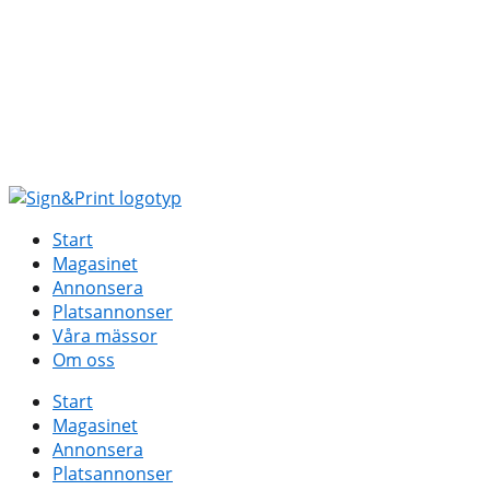
Hoppa
till
innehåll
Start
Magasinet
Annonsera
Platsannonser
Våra mässor
Om oss
Start
Magasinet
Annonsera
Platsannonser