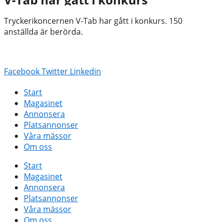
Tryckerikoncernen V-Tab har gått i konkurs. 150
anställda är berörda.
Facebook
Twitter
Linkedin
Start
Magasinet
Annonsera
Platsannonser
Våra mässor
Om oss
Start
Magasinet
Annonsera
Platsannonser
Våra mässor
Om oss