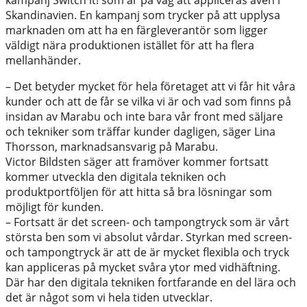
kampanj Switch it! som är på väg att appliceras även i
Skandinavien. En kampanj som trycker på att upplysa
marknaden om att ha en färgleverantör som ligger
väldigt nära produktionen istället för att ha flera
mellanhänder.
– Det betyder mycket för hela företaget att vi får hit våra
kunder och att de får se vilka vi är och vad som finns på
insidan av Marabu och inte bara vår front med säljare
och tekniker som träffar kunder dagligen, säger Lina
Thorsson, marknadsansvarig på Marabu.
Victor Bildsten säger att framöver kommer fortsatt
kommer utveckla den digitala tekniken och
produktportföljen för att hitta så bra lösningar som
möjligt för kunden.
– Fortsatt är det screen- och tampongtryck som är vårt
största ben som vi absolut vårdar. Styrkan med screen-
och tampongtryck är att de är mycket flexibla och tryck
kan appliceras på mycket svåra ytor med vidhäftning.
Där har den digitala tekniken fortfarande en del lära och
det är något som vi hela tiden utvecklar.