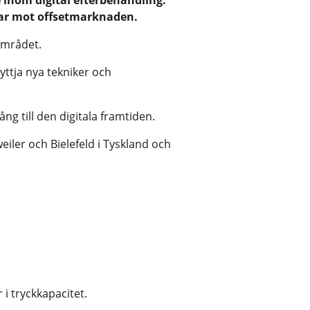
 inom digital efterbehandling.
gar mot offsetmarknaden.
området.
yttja nya tekniker och
ång till den digitala framtiden.
iler och Bielefeld i Tyskland och
 i tryckkapacitet.