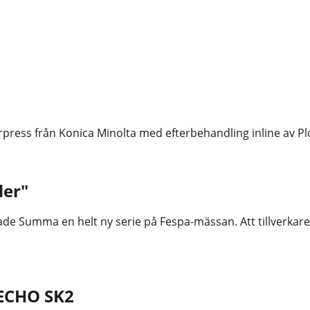
ress från Konica Minolta med efterbehandling inline av Pl
der"
ade Summa en helt ny serie på Fespa-mässan. Att tillverkaren
IECHO SK2