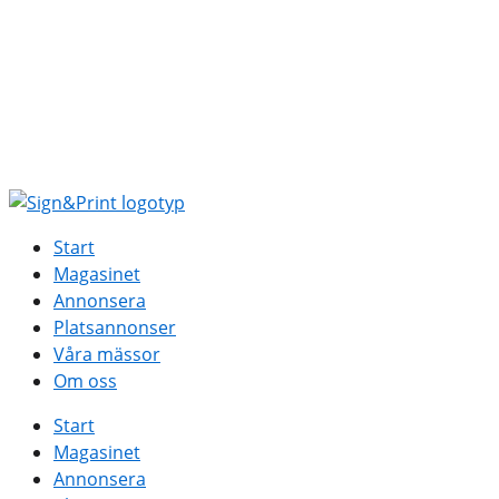
Hoppa
till
innehåll
Start
Magasinet
Annonsera
Platsannonser
Våra mässor
Om oss
Start
Magasinet
Annonsera