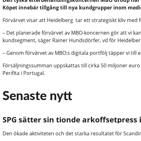
Den tyska efterbehandlingskoncernen MBO Group har för
Köpet innebär tillgång till nya kundgrupper inom med
Förvärvet visar att Heidelberg tar ett strategiskt kliv me
– Det planerade förvärvet av MBO-koncernen gör att vi kan
kundsegment, säger Rainer Hundsdörfer, vd för Heidelber
– Genom förvärvet av MBO:s digitala portfölj täpper vi till 
Försäljningssumman uppskattas till cirka 50 miljoner euro 
Perifita i Portugal.
Senaste nytt
SPG sätter sin tionde arkoffsetpress 
Den ökade aktiviteten och det starka resultatet för Scandina