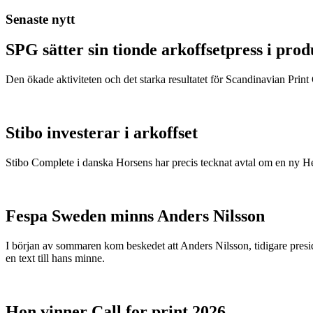
Senaste nytt
SPG sätter sin tionde arkoffsetpress i pro
Den ökade aktiviteten och det starka resultatet för Scandinavian Print Gr
Stibo investerar i arkoffset
Stibo Complete i danska Horsens har precis tecknat avtal om en ny
Fespa Sweden minns Anders Nilsson
I början av sommaren kom beskedet att Anders Nilsson, tidigare presid
en text till hans minne.
Hon vinner Call for print 2026