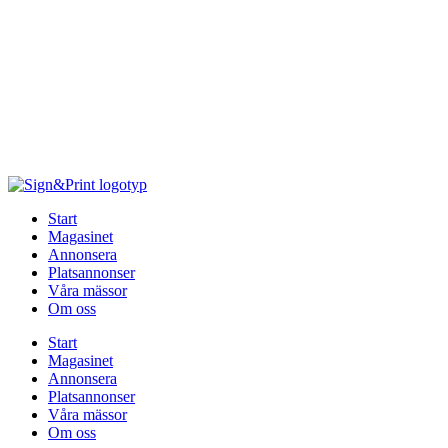
Hoppa
till
innehåll
Start
Magasinet
Annonsera
Platsannonser
Våra mässor
Om oss
Start
Magasinet
Annonsera
Platsannonser
Våra mässor
Om oss