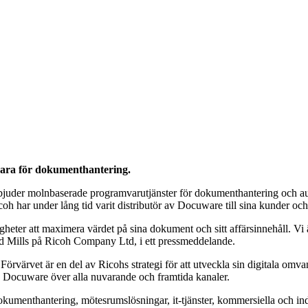
ara för dokumenthantering.
uder molnbaserade programvarutjänster för dokumenthantering och autom
coh har under lång tid varit distributör av Docuware till sina kunder o
heter att maximera värdet på sina dokument och sitt affärsinnehåll. Vi är
avid Mills på Ricoh Company Ltd, i ett pressmeddelande.
. Förvärvet är en del av Ricohs strategi för att utveckla sin digitala om
ka Docuware över alla nuvarande och framtida kanaler.
dokumenthantering, mötesrumslösningar, it-tjänster, kommersiella och ind