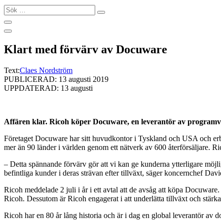
Sök
…
Klart med förvärv av Docuware
Text:
Claes Nordström
PUBLICERAD: 13 augusti 2019
UPPDATERAD: 13 augusti
Affären klar. Ricoh köper Docuware, en
leverantör av programv
Företaget Docuware har sitt huvudkontor i Tyskland och USA och erbj
mer än 90 länder i världen genom ett nätverk av 600 återförsäljare. Ri
– Detta spännande förvärv gör att vi kan ge kunderna ytterligare möjlig
befintliga kunder i deras strävan efter tillväxt, säger koncernchef D
Ricoh meddelade 2 juli i år i ett avtal att de avsåg att köpa Docuware
Ricoh. Dessutom är Ricoh engagerat i att underlätta tillväxt och stär
Ricoh har en 80 år lång historia och är i dag en global leverantör av 