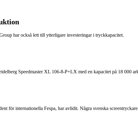
duktion
oup har också lett till ytterligare investeringar i tryckkapacitet.
 Heidelberg Speedmaster XL 106-8-P+LX med en kapacitet på 18 000 ark
ent för internationella Fespa, har avlidit. Några svenska screentrycka