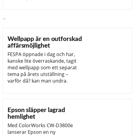
Läs vidare
Wellpapp är en outforskad
affärsmöjlighet
FESPA öppnade i dag och har,
kanske lite överraskande, tagit
med wellpapp som ett separat
tema på årets utställning –
varför då? kan man undra.
Epson släpper lagrad
hemlighet
Med ColorWorks CW-D3800e
lanserar Epson en ny