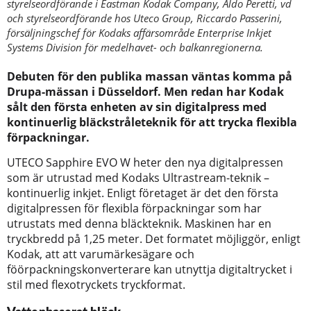
styrelseordförande i Eastman Kodak Company, Aldo Peretti, vd
och styrelseordförande hos Uteco Group, Riccardo Passerini,
försäljningschef för Kodaks affärsområde Enterprise Inkjet
Systems Division för medelhavet- och balkanregionerna.
Debuten för den publika massan väntas komma på
Drupa-mässan i Düsseldorf. Men redan har Kodak
sålt den första enheten av sin digitalpress med
kontinuerlig bläckstråleteknik för att trycka flexibla
förpackningar.
UTECO Sapphire EVO W heter den nya digitalpressen
som är utrustad med Kodaks Ultrastream-teknik –
kontinuerlig inkjet. Enligt företaget är det den första
digitalpressen för flexibla förpackningar som har
utrustats med denna bläckteknik. Maskinen har en
tryckbredd på 1,25 meter. Det formatet möjliggör, enligt
Kodak, att att varumärkesägare och
föörpackningskonverterare kan utnyttja digitaltrycket i
stil med flexotryckets tryckformat.