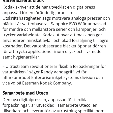
Vattenbaserat bläck
Kodak skriver att de har utvecklat en digitalpress
anpassad för en föränderlig bransch.
Utskriftshastigheten sägs motsvara analoga pressar och
bläcket är vattenbaserat. Sapphire EVO W är anpassad
för mindre och mellanstora serier och kampanjer, och
trycker variabeldata. Kodak utlovar att maskinen ger
användaren minskat avfall och ökad försäljning till lägre
kostnader. Det vattenbaserade bläcket öppnar dörren
för att trycka applikationer inom dryck och livsmedel
samt hygienartiklar.
– Ultrastream revolutionerar flexibla förpackningar för
varumärken,” säger Randy Vandagriff, vd för
affärsområdet Enterprise inkjet systems division och
vice vd på Eastman Kodak Company.
Samarbete med Uteco
Den nya digitalpressen, anpassad för flexibla
förpackningar, är utvecklad i samarbete Uteco, en
tillverkare och leverantör av utrustning specifikt inom