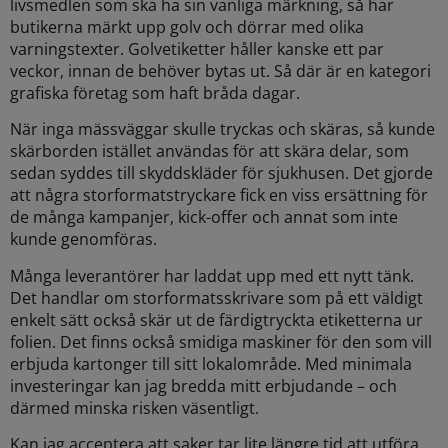
livsmedlen som ska ha sin vanliga märkning, så har
butikerna märkt upp golv och dörrar med olika
varningstexter. Golvetiketter håller kanske ett par
veckor, innan de behöver bytas ut. Så där är en kategori
grafiska företag som haft bråda dagar.
När inga mässväggar skulle tryckas och skäras, så kunde
skärborden istället användas för att skära delar, som
sedan syddes till skyddskläder för sjukhusen. Det gjorde
att några storformatstryckare fick en viss ersättning för
de många kampanjer, kick-offer och annat som inte
kunde genomföras.
Många leverantörer har laddat upp med ett nytt tänk.
Det handlar om storformatsskrivare som på ett väldigt
enkelt sätt också skär ut de färdigtryckta etiketterna ur
folien. Det finns också smidiga maskiner för den som vill
erbjuda kartonger till sitt lokalområde. Med minimala
investeringar kan jag bredda mitt erbjudande – och
därmed minska risken väsentligt.
Kan jag acceptera att saker tar lite längre tid att utföra,