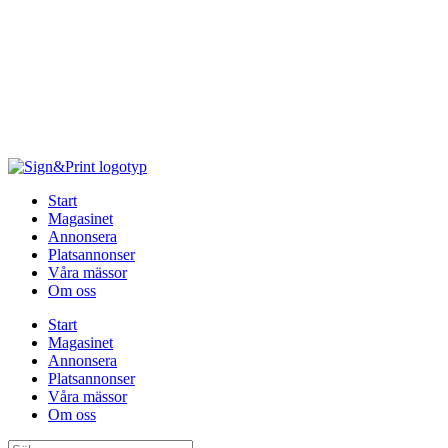
Hoppa
till
innehåll
Start
Magasinet
Annonsera
Platsannonser
Våra mässor
Om oss
Start
Magasinet
Annonsera
Platsannonser
Våra mässor
Om oss
Sök