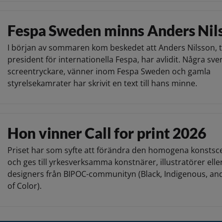
Fespa Sweden minns Anders Nil
I början av sommaren kom beskedet att Anders Nilsson, t
president för internationella Fespa, har avlidit. Några sv
screentryckare, vänner inom Fespa Sweden och gamla
styrelsekamrater har skrivit en text till hans minne.
Hon vinner Call for print 2026
Priset har som syfte att förändra den homogena konsts
och ges till yrkesverksamma konstnärer, illustratörer elle
designers från BIPOC-communityn (Black, Indigenous, an
of Color).