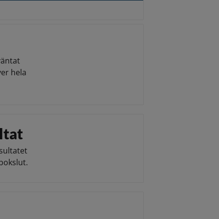
väntat
er hela
ltat
sultatet
bokslut.