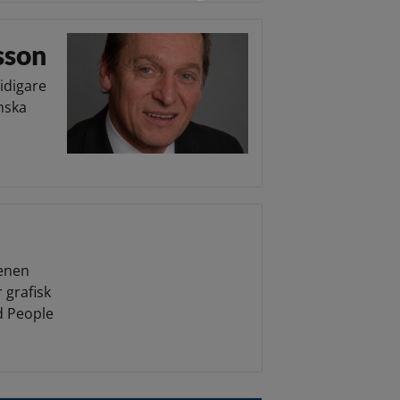
sson
idigare
enska
cenen
r grafisk
d People