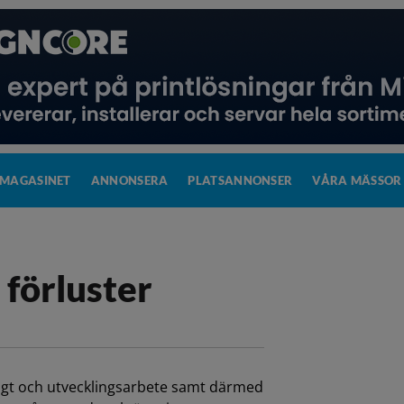
MAGASINET
ANNONSERA
PLATSANNONSER
VÅRA MÄSSOR
 förluster
sigt och utvecklingsarbete samt därmed