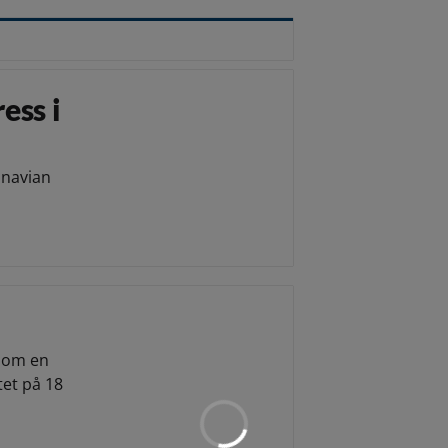
ess i
inavian
l om en
et på 18