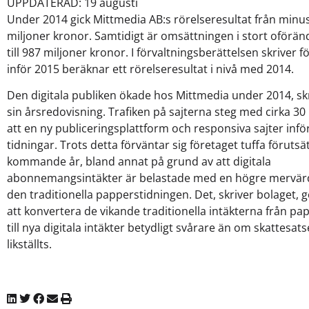
UPPDATERAD: 19 augusti
Under 2014 gick Mittmedia AB:s rörelseresultat från minus 6
miljoner kronor. Samtidigt är omsättningen i stort oförän
till 987 miljoner kronor. I förvaltningsberättelsen skriver f
inför 2015 beräknar ett rörelseresultat i nivå med 2014.
Den digitala publiken ökade hos Mittmedia under 2014, skr
sin årsredovisning. Trafiken på sajterna steg med cirka 30
att en ny publiceringsplattform och responsiva sajter inför
tidningar. Trots detta förväntar sig företaget tuffa förutsä
kommande år, bland annat på grund av att digitala
abonnemangsintäkter är belastade med en högre mervär
den traditionella papperstidningen. Det, skriver bolaget, 
att konvertera de vikande traditionella intäkterna från p
till nya digitala intäkter betydligt svårare än om skattesat
likställts.