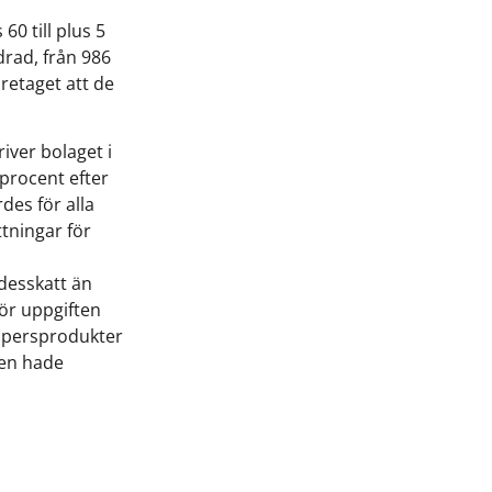
0 till plus 5
drad, från 986
öretaget att de
iver bolaget i
 procent efter
des för alla
ttningar för
desskatt än
gör uppgiften
appersprodukter
sen hade