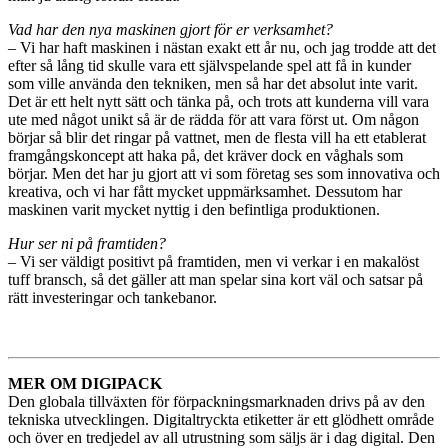
Vad har den nya maskinen gjort för er verksamhet?
– Vi har haft maskinen i nästan exakt ett år nu, och jag trodde att det
efter så lång tid skulle vara ett självspelande spel att få in kunder
som ville använda den tekniken, men så har det absolut inte varit.
Det är ett helt nytt sätt och tänka på, och trots att kunderna vill vara
ute med något unikt så är de rädda för att vara först ut. Om någon
börjar så blir det ringar på vattnet, men de flesta vill ha ett etablerat
framgångskoncept att haka på, det kräver dock en våghals som
börjar. Men det har ju gjort att vi som företag ses som innovativa och
kreativa, och vi har fått mycket uppmärksamhet. Dessutom har
maskinen varit mycket nyttig i den befintliga produktionen.
Hur ser ni på framtiden?
– Vi ser väldigt positivt på framtiden, men vi verkar i en makalöst
tuff bransch, så det gäller att man spelar sina kort väl och satsar på
rätt investeringar och tankebanor.
MER OM DIGIPACK
Den globala tillväxten för förpackningsmarknaden drivs på av den
tekniska utvecklingen. Digitaltryckta etiketter är ett glödhett område
och över en tredjedel av all utrustning som säljs är i dag digital. Den