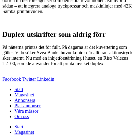
dörren till det företaget ser som den stora revolutionen. En hybrid
sådan – att integrera analoga tryckpressar och maskinlinjer med 42K
Samba-printhuvuden.
Duplex-utskrifter som aldrig förr
På nätterna printas det för fullt. På dagarna är det kuvertering som
gäller. Vi besöker Svea Banks huvudkontor där allt transaktionstryck
sker internt. Nu med en inkjetförstärkning i huset, en Riso Valezus
T2100, som de använder för att printa mycket duplex.
Facebook
Twitter
Linkedin
Start
Magasinet
Annonsera
Platsannonser
Våra mässor
Om oss
Start
Magasinet