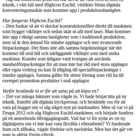
teknik, i vårt fall med Highcon Euclid, världens första digitala
konverteringsmaskin som kommer upp i produktionshastighet.
Hur fungerar Highcon Euclid?
– Den funkar så att vi skickar konstruktionsfilen direkt till maskinen
som bygger viklinjer och sedan skär ut allt med laser. Man kommer
inte upp i riktigt samma hastigheter som i traditionell produktion,
men så är den ämnad för mindre upplagor och mer avancerade
förpackningar. Det finns inte alls samma begränsningar när det
kommer till små hål och närliggande viklinjer som med andra
maskiner. Kunder som tidigare varit tvungna att använda
standardförpackningar för att man inte har råd med stora upplagor
eller egna verktyg nu kan få tillgång till specialförpackningar i
mindre upplagor. Samma gäller för större företag som vill ha till
exempel promotion-produkter i små upplagor.
Varför bestämde ni er för att satsa på att köpa en?
– Det var många faktorer som vägde in. Vi hade börjat titta på ny
teknik, framför allt digitala tryckpressar, och bestämde oss för att
vara på hugget om vi såg något nytt på marknaden. Men så var vi på
Drupa 2012 och såg Highcon Euclid-maskinen, och började fundera
på ett annorlunda tillvägagångssätt. Vad har vi för nytta av en ny
digitalpress om vi inte kan vara flexibla i efterarbetet? Vi funderade
fram och tillbaka, vägde fördelar och nackdelar. Men hur det går vet
man ju aldrig förrän efteråt.