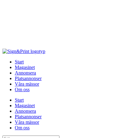
Hoppa
till
innehåll
Start
Magasinet
Annonsera
Platsannonser
Våra mässor
Om oss
Start
Magasinet
Annonsera
Platsannonser
Våra mässor
Om oss
Sök