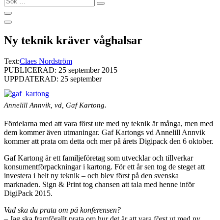
…
Ny teknik kräver våghalsar
Text:
Claes Nordström
PUBLICERAD: 25 september 2015
UPPDATERAD: 25 september
Annelill Annvik, vd, Gaf Kartong.
Fördelarna med att vara först ute med ny teknik är många, men med
dem kommer även utmaningar. Gaf Kartongs vd Annelill Annvik
kommer att prata om detta och mer på årets Digipack den 6 oktober.
Gaf Kartong är ett familjeföretag som utvecklar och tillverkar
konsumentförpackningar i kartong. För ett år sen tog de steget att
investera i helt ny teknik – och blev först på den svenska
marknaden. Sign & Print tog chansen att tala med henne inför
DigiPack 2015.
Vad ska du prata om på konferensen?
– Jag ska framförallt prata om hur det är att vara först ut med ny