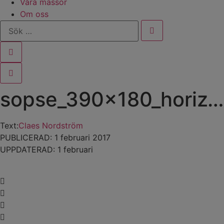
Våra mässor
Om oss
Sök
…
sopse_390x180_horizon
Text:
Claes Nordström
PUBLICERAD: 1 februari 2017
UPPDATERAD: 1 februari