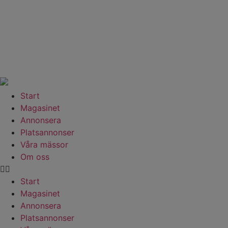
Hoppa
till
innehåll
Start
Magasinet
Annonsera
Platsannonser
Våra mässor
Om oss
Start
Magasinet
Annonsera
Platsannonser