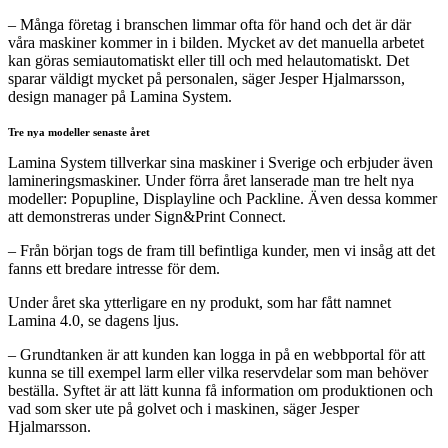
– Många företag i branschen limmar ofta för hand och det är där
våra maskiner kommer in i bilden. Mycket av det manuella arbetet
kan göras semiautomatiskt eller till och med helautomatiskt. Det
sparar väldigt mycket på personalen, säger Jesper Hjalmarsson,
design manager på Lamina System.
Tre nya modeller senaste året
Lamina System tillverkar sina maskiner i Sverige och erbjuder även
lamineringsmaskiner. Under förra året lanserade man tre helt nya
modeller: Popupline, Displayline och Packline. Även dessa kommer
att demonstreras under Sign&Print Connect.
– Från början togs de fram till befintliga kunder, men vi insåg att det
fanns ett bredare intresse för dem.
Under året ska ytterligare en ny produkt, som har fått namnet
Lamina 4.0, se dagens ljus.
– Grundtanken är att kunden kan logga in på en webbportal för att
kunna se till exempel larm eller vilka reservdelar som man behöver
beställa. Syftet är att lätt kunna få information om produktionen och
vad som sker ute på golvet och i maskinen, säger Jesper
Hjalmarsson.