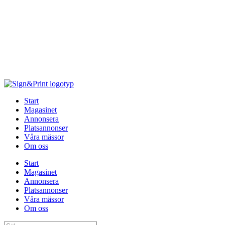
Hoppa
till
innehåll
Start
Magasinet
Annonsera
Platsannonser
Våra mässor
Om oss
Start
Magasinet
Annonsera
Platsannonser
Våra mässor
Om oss
Sök