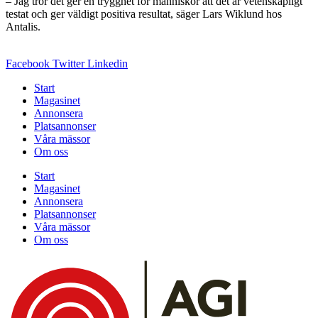
– Jag tror det ger en trygghet för människor att det är vetenskapligt
testat och ger väldigt positiva resultat, säger Lars Wiklund hos
Antalis.
Facebook
Twitter
Linkedin
Start
Magasinet
Annonsera
Platsannonser
Våra mässor
Om oss
Start
Magasinet
Annonsera
Platsannonser
Våra mässor
Om oss