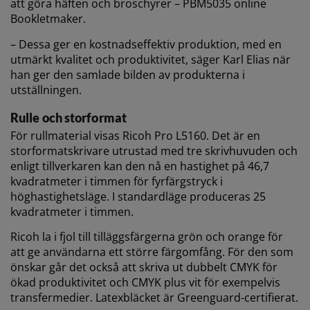
att göra häften och broschyrer – PBM5035 online
Bookletmaker.
– Dessa ger en kostnadseffektiv produktion, med en
utmärkt kvalitet och produktivitet, säger Karl Elias när
han ger den samlade bilden av produkterna i
utställningen.
Rulle och storformat
För rullmaterial visas Ricoh Pro L5160. Det är en
storformatskrivare utrustad med tre skrivhuvuden och
enligt tillverkaren kan den nå en hastighet på 46,7
kvadratmeter i timmen för fyrfärgstryck i
höghastighetsläge. I standardläge produceras 25
kvadratmeter i timmen.
Ricoh la i fjol till tilläggsfärgerna grön och orange för
att ge användarna ett större färgomfång. För den som
önskar går det också att skriva ut dubbelt CMYK för
ökad produktivitet och CMYK plus vit för exempelvis
transfermedier. Latexbläcket är Greenguard-certifierat.